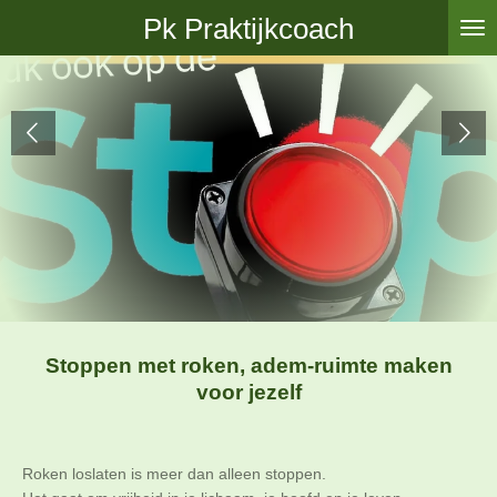
Ga
Pk Praktijkcoach
direct
naar
de
hoofdinhoud
Stoppen met roken, adem-ruimte maken
voor jezelf
Roken loslaten is meer dan alleen stoppen.